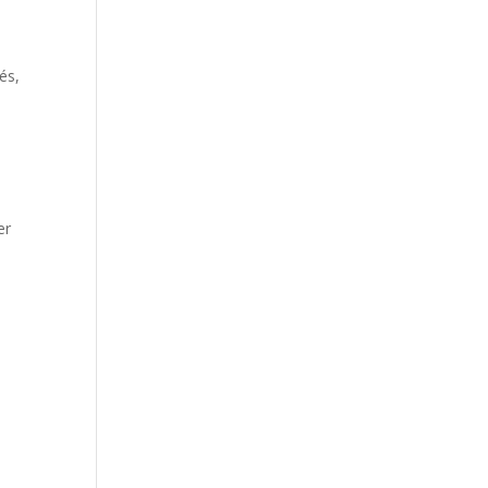
és,
er