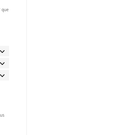
r que
atistiques
rketing
lus