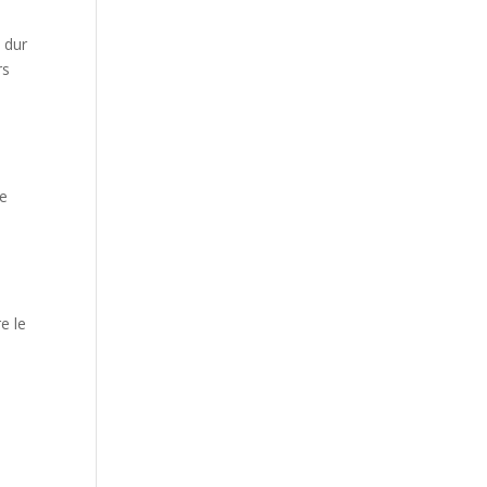
 dur
rs
Ce
e le