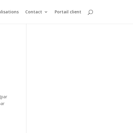
alisations
Contact
Portail client
 (par
par