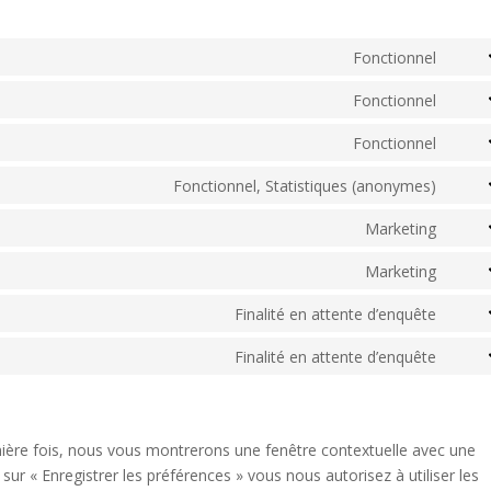
Fonctionnel
Cons
to
Fonctionnel
Cons
servi
to
Fonctionnel
word
Cons
servi
to
Fonctionnel, Statistiques (anonymes)
divi-
Cons
servi
(eleg
to
Marketing
lites
them
Cons
servi
to
Marketing
mat
Cons
servi
to
Finalité en attente d’enquête
googl
Cons
servi
fonts
to
Finalité en attente d’enquête
googl
Cons
servi
map
to
comp
servi
diver
mière fois, nous vous montrerons une fenêtre contextuelle avec une
sur « Enregistrer les préférences » vous nous autorisez à utiliser les